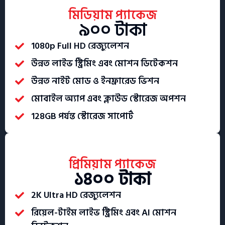
মিডিয়াম প্যাকেজ
৯০০ টাকা
1080p Full HD রেজ্যুলেশন
উন্নত লাইভ স্ট্রিমিং এবং মোশন ডিটেকশন
উন্নত নাইট মোড ও ইনফ্রারেড ভিশন
মোবাইল অ্যাপ এবং ক্লাউড স্টোরেজ অপশন
128GB পর্যন্ত স্টোরেজ সাপোর্ট
প্রিমিয়াম প্যাকেজ
১৪০০ টাকা
2K Ultra HD রেজ্যুলেশন
রিয়েল-টাইম লাইভ স্ট্রিমিং এবং AI মোশন