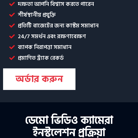
দক্ষতা আপনি বিশ্বাস করতে পারেন
শীর্ষস্থানীয় প্রযুক্তি
প্রতিটি বাজেটের জন্য কাস্টম সমাধান
24/7 সমর্থন এবং রক্ষণাবেক্ষণ
ব্যাপক নিরাপত্তা সমাধান
প্রমাণিত ট্র্যাক রেকর্ড
অর্ডার করুন
ডেমো ভিডিও ক্যামেরা
ইনস্টলেশন প্রক্রিয়া