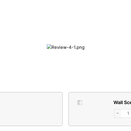
Wall Scen
−