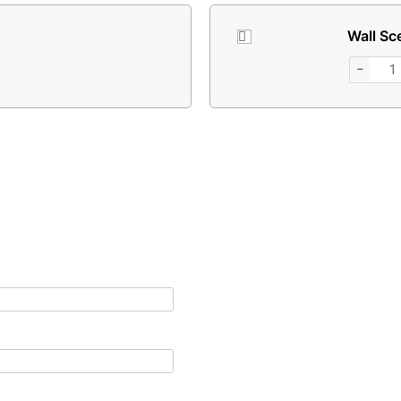
Wall Scene
−