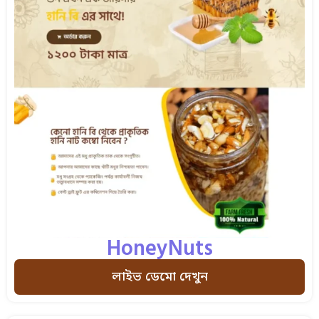
HoneyNuts
লাইভ ডেমো দেখুন