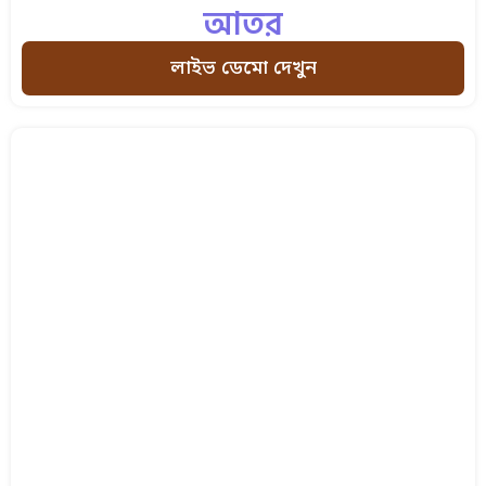
আতর
লাইভ ডেমো দেখুন