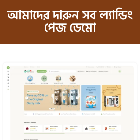
আমাদের দারুন সব ল্যান্ডিং
পেজ ডেমো